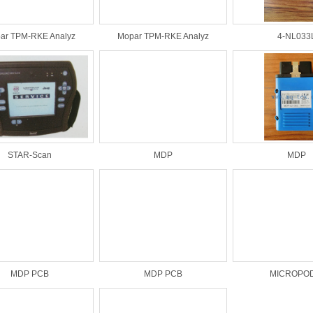
ar TPM-RKE Analyz
Mopar TPM-RKE Analyz
4-NL033
STAR-Scan
MDP
MDP
MDP PCB
MDP PCB
MICROPO