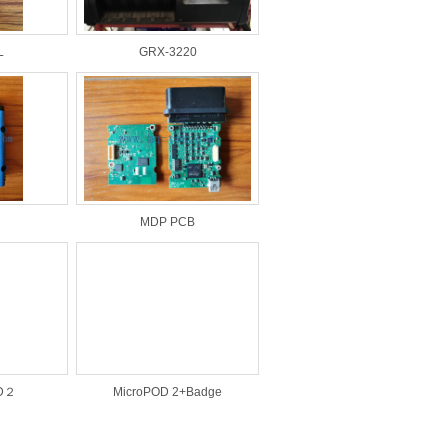
L
GRX-3220
MDP PCB
D２
MicroPOD 2+Badge