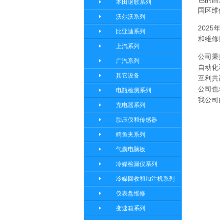
本田讴歌系列
国区维
沃尔沃系列
202
比亚迪系列
和维修
上汽系列
公司秉
广汽系列
自动化
其它设备
互利共
公司也
电瓶检测系列
我公司
充电器系列
胎压仪和传感器
鳄鱼夹系列
气囊电脑板
冷媒检漏仪系列
冷媒回收和加注机系列
仪表盘维修
变速箱系列