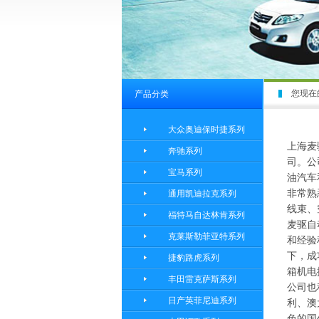
您现在
产品分类
大众奥迪保时捷系列
上海麦
奔驰系列
司。公
宝马系列
油汽车
非常熟
通用凯迪拉克系列
线束、
福特马自达林肯系列
麦驱自
克莱斯勒菲亚特系列
和经验
下，成
捷豹路虎系列
箱机电
丰田雷克萨斯系列
公司也
日产英菲尼迪系列
利、澳
色的国